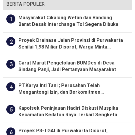
BERITA POPULER
Masyarakat Cikalong Wetan dan Bandung
1
Barat Desak Interchange Tol Segera Dibuka
Proyek Drainase Jalan Provinsi di Purwakarta
2
Senilai 1,98 Miliar Disorot, Warga Minta
Kualitas Pekerjaan Diawasi Ketat
Carut Marut Pengelolaan BUMDes di Desa
3
Sindang Panji, Jadi Pertanyaan Masyarakat
PT.Karya Inti Tani ; Perusahan Telah
4
Mengantongi Izin, dan Berkomitmen
Menjalankan Aturan Yang Berlaku
Kapolsek Peninjauan Hadiri Diskusi Muspika
5
Kecamatan Kedaton Raya Terkait Sengketa
Lahan Kelompok Tani Dengan PT. GNS
Proyek P3-TGAI di Purwakarta Disorot,
6