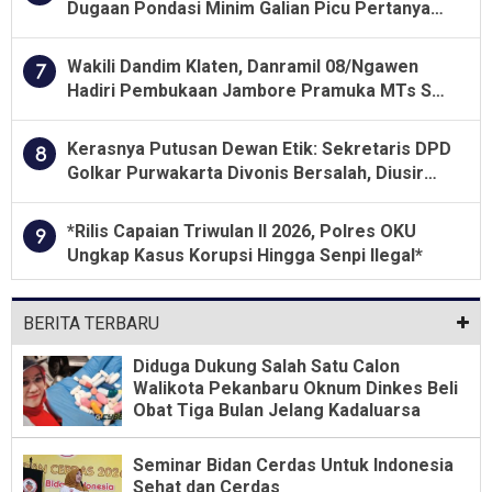
Dugaan Pondasi Minim Galian Picu Pertanyaan
Besar soal Pengawasan
Wakili Dandim Klaten, Danramil 08/Ngawen
7
Hadiri Pembukaan Jambore Pramuka MTs Se-
Jawa Tengah 2026
Kerasnya Putusan Dewan Etik: Sekretaris DPD
8
Golkar Purwakarta Divonis Bersalah, Diusir
Dari Jabatan Selama Empat Tahun
*Rilis Capaian Triwulan II 2026, Polres OKU
9
Ungkap Kasus Korupsi Hingga Senpi Ilegal*
BERITA TERBARU
Diduga Dukung Salah Satu Calon
Walikota Pekanbaru Oknum Dinkes Beli
Obat Tiga Bulan Jelang Kadaluarsa
Seminar Bidan Cerdas Untuk Indonesia
Sehat dan Cerdas