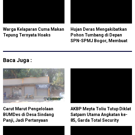
Warga Kelaparan Cuma Makan
Hujan Deras Mengakibatkan
Tepung Ternyata Hoaks
Pohon Tumbang di Depan
SPN-SPMJ Bogor, Membuat
Arus Lalu Lintas Terganggu
Baca Juga :
Carut Marut Pengelolaan
AKBP Meyta Toliu Tutup Diklat
BUMDes di Desa Sindang
Satpam Utama Angkatan ke-
Panji, Jadi Pertanyaan
85, Garda Total Security
Masyarakat
Tegaskan Profesi Satpam
Bukan Pekerjaan Sepele