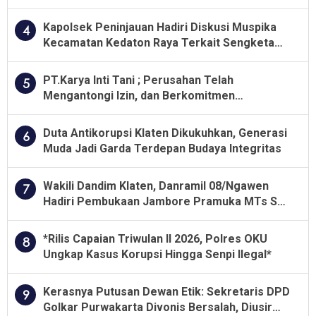
Besar soal Pengawasan
Kapolsek Peninjauan Hadiri Diskusi Muspika
4
Kecamatan Kedaton Raya Terkait Sengketa
Lahan Kelompok Tani Dengan PT. GNS
PT.Karya Inti Tani ; Perusahan Telah
5
Mengantongi Izin, dan Berkomitmen
Menjalankan Aturan Yang Berlaku
Duta Antikorupsi Klaten Dikukuhkan, Generasi
6
Muda Jadi Garda Terdepan Budaya Integritas
Wakili Dandim Klaten, Danramil 08/Ngawen
7
Hadiri Pembukaan Jambore Pramuka MTs Se-
Jawa Tengah 2026
*Rilis Capaian Triwulan II 2026, Polres OKU
8
Ungkap Kasus Korupsi Hingga Senpi Ilegal*
Kerasnya Putusan Dewan Etik: Sekretaris DPD
9
Golkar Purwakarta Divonis Bersalah, Diusir