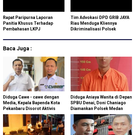
Rapat Paripurna Laporan
Tim Advokasi DPD GRIB JAYA
Panitia Khusus Terhadap
Riau Menduga Kliennya
Pembahasan LKPJ
Dikriminalisasi Polsek
Pemerintah Kota Pekanbaru
Binawidya Pekanbaru
Tahun 2023
Baca Juga :
Diduga Cawe - cawe dengan
Diduga Aniaya Wanita di Depan
Media, Kepala Bapenda Kota
SPBU Denai, Doni Chaniago
Pekanbaru Disorot Aktivis
Diamankan Polsek Medan
Area