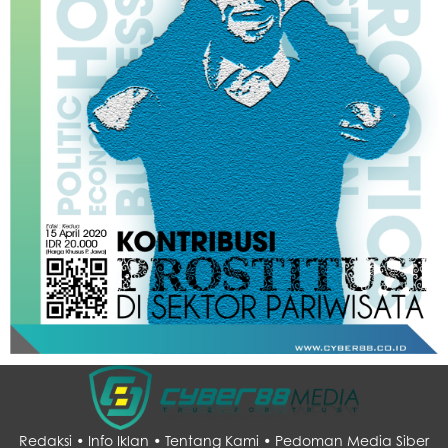
Redaksi •
Info Iklan •
Tentang Kami •
Pedoman Media Siber