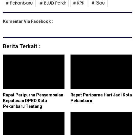
# Pekanbaru
# BLUD Parkir
# KPK
# Riau
Komentar Via Facebook :
Berita Terkait :
Rapat Paripurna Penyampaian
Rapat Paripurna Hari Jadi Kota
Keputusan DPRD Kota
Pekanbaru
Pekanbaru Tentang
Rekomendasi DPRD Kota
Pekanbaru Terhadap LKPJ
Pemerintah Kota Pekanbaru
Tahun 2023