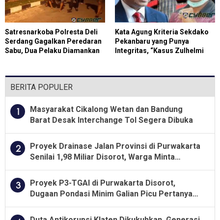
Satresnarkoba Polresta Deli
Kata Agung Kriteria Sekdako
Serdang Gagalkan Peredaran
Pekanbaru yang Punya
Sabu, Dua Pelaku Diamankan
Integritas, “Kasus Zulhelmi
Arifin Banyak Dilaporkan ke
HPH”
BERITA POPULER
Masyarakat Cikalong Wetan dan Bandung
1
Barat Desak Interchange Tol Segera Dibuka
Proyek Drainase Jalan Provinsi di Purwakarta
2
Senilai 1,98 Miliar Disorot, Warga Minta
Kualitas Pekerjaan Diawasi Ketat
Proyek P3-TGAI di Purwakarta Disorot,
3
Dugaan Pondasi Minim Galian Picu Pertanyaan
Besar soal Pengawasan
Duta Antikorupsi Klaten Dikukuhkan, Generasi