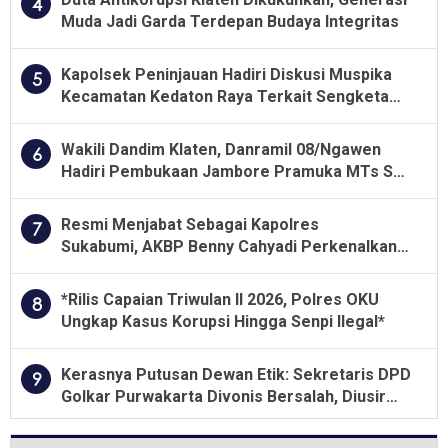
4
Muda Jadi Garda Terdepan Budaya Integritas
Kapolsek Peninjauan Hadiri Diskusi Muspika
5
Kecamatan Kedaton Raya Terkait Sengketa
Lahan Kelompok Tani Dengan PT. GNS
Wakili Dandim Klaten, Danramil 08/Ngawen
6
Hadiri Pembukaan Jambore Pramuka MTs Se-
Jawa Tengah 2026
Resmi Menjabat Sebagai Kapolres
7
Sukabumi, AKBP Benny Cahyadi Perkenalkan
Program Unggulan
*Rilis Capaian Triwulan II 2026, Polres OKU
8
Ungkap Kasus Korupsi Hingga Senpi Ilegal*
Kerasnya Putusan Dewan Etik: Sekretaris DPD
9
Golkar Purwakarta Divonis Bersalah, Diusir
Dari Jabatan Selama Empat Tahun