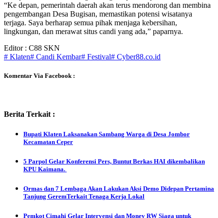
“Ke depan, pemerintah daerah akan terus mendorong dan membina
pengembangan Desa Bugisan, memastikan potensi wisatanya
terjaga. Saya berharap semua pihak menjaga kebersihan,
lingkungan, dan merawat situs candi yang ada,” paparnya.
Editor : C88 SKN
# Klaten
# Candi Kembar
# Festival
# Cyber88.co.id
Komentar Via Facebook :
Berita Terkait :
Bupati Klaten Laksanakan Sambang Warga di Desa Jombor
Kecamatan Ceper
5 Parpol Gelar Konferensi Pers, Buntut Berkas HAI dikembalikan
KPU Kaimana.
Ormas dan 7 Lembaga Akan Lakukan Aksi Demo Didepan Pertamina
Tanjung GeremTerkait Tenaga Kerja Lokal
Pemkot Cimahi Gelar Intervensi dan Monev RW Siaga untuk