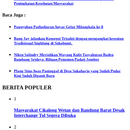
Peningkatan Kesehatan Masyarakat
Baca Juga :
Paguyuban Padjadjaran Anyar Gelar Milangkala ke-8
Bang Jay jalankan Konsepsi Trisakti dengan mengangkat kesenian
Tradisional Angklung di Sukabumi.
Niken Salindry Meriahkan Wayang Kulit Tasyakuran Raden
Bambang Sridaya, Ribuan Penonton Padati Jombor
Plang Situs Awas Paninggal di Desa Sukaharja yang Sudah Pudar
Kini Sudah Diganti Baru
BERITA POPULER
1
Masyarakat Cikalong Wetan dan Bandung Barat Desak
Interchange Tol Segera Dibuka
2