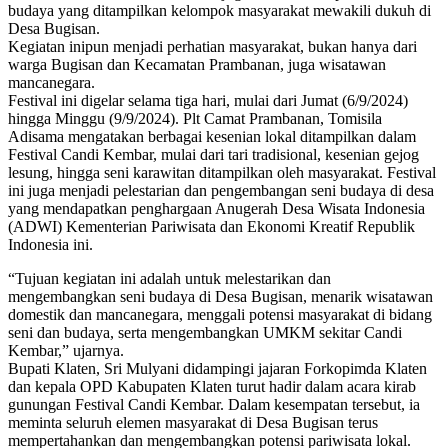
budaya yang ditampilkan kelompok masyarakat mewakili dukuh di
Desa Bugisan.
Kegiatan inipun menjadi perhatian masyarakat, bukan hanya dari
warga Bugisan dan Kecamatan Prambanan, juga wisatawan
mancanegara.
Festival ini digelar selama tiga hari, mulai dari Jumat (6/9/2024)
hingga Minggu (9/9/2024). Plt Camat Prambanan, Tomisila
Adisama mengatakan berbagai kesenian lokal ditampilkan dalam
Festival Candi Kembar, mulai dari tari tradisional, kesenian gejog
lesung, hingga seni karawitan ditampilkan oleh masyarakat. Festival
ini juga menjadi pelestarian dan pengembangan seni budaya di desa
yang mendapatkan penghargaan Anugerah Desa Wisata Indonesia
(ADWI) Kementerian Pariwisata dan Ekonomi Kreatif Republik
Indonesia ini.
“Tujuan kegiatan ini adalah untuk melestarikan dan
mengembangkan seni budaya di Desa Bugisan, menarik wisatawan
domestik dan mancanegara, menggali potensi masyarakat di bidang
seni dan budaya, serta mengembangkan UMKM sekitar Candi
Kembar,” ujarnya.
Bupati Klaten, Sri Mulyani didampingi jajaran Forkopimda Klaten
dan kepala OPD Kabupaten Klaten turut hadir dalam acara kirab
gunungan Festival Candi Kembar. Dalam kesempatan tersebut, ia
meminta seluruh elemen masyarakat di Desa Bugisan terus
mempertahankan dan mengembangkan potensi pariwisata lokal.