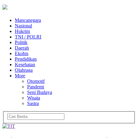
Mancanegara
Nasional
Hukrim
TNI / POLRI
Politik
Daerah
Ekobis
Pendidikan
Kesehatan
Olahraga
More
Otomotif
Pandemi
Seni Budaya
Wisata
Sastra