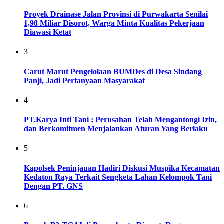
Proyek Drainase Jalan Provinsi di Purwakarta Senilai
1,98 Miliar Disorot, Warga Minta Kualitas Pekerjaan
Diawasi Ketat
3
Carut Marut Pengelolaan BUMDes di Desa Sindang
Panji, Jadi Pertanyaan Masyarakat
4
PT.Karya Inti Tani ; Perusahan Telah Mengantongi Izin,
dan Berkomitmen Menjalankan Aturan Yang Berlaku
5
Kapolsek Peninjauan Hadiri Diskusi Muspika Kecamatan
Kedaton Raya Terkait Sengketa Lahan Kelompok Tani
Dengan PT. GNS
6