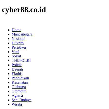
cyber88.co.id
Home
Mancanegara
Nasional
Hukrim
Peristiwa
Viral
Sosial
TNI/POLRI
Politik
Daerah
Ekobis
Pendidikan
Kesehatan
Olahraga
Otomotif
Agama
Seni Budaya
Wisata