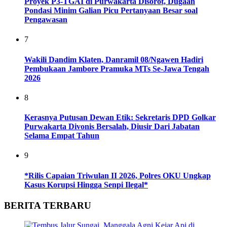
Proyek P3-TGAI di Purwakarta Disorot, Dugaan
Pondasi Minim Galian Picu Pertanyaan Besar soal
Pengawasan
7
Wakili Dandim Klaten, Danramil 08/Ngawen Hadiri
Pembukaan Jambore Pramuka MTs Se-Jawa Tengah
2026
8
Kerasnya Putusan Dewan Etik: Sekretaris DPD Golkar
Purwakarta Divonis Bersalah, Diusir Dari Jabatan
Selama Empat Tahun
9
*Rilis Capaian Triwulan II 2026, Polres OKU Ungkap
Kasus Korupsi Hingga Senpi Ilegal*
BERITA TERBARU