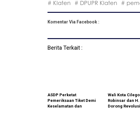
# Klaten
# DPUPR Klaten
# pem
Komentar Via Facebook :
Berita Terkait :
ASDP Perketat
Wali Kota Cileg
Pemeriksaan Tiket Demi
Robinsar dan H.
Keselamatan dan
Dorong Revolus
Ketertiban
Pertanian Lewat
Penyeberangan
Program PS08: 
Kota Mandiri P