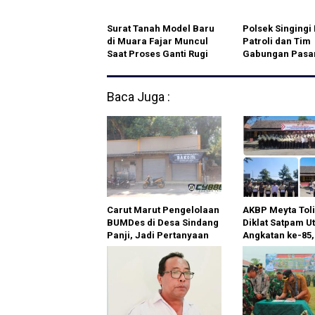
Surat Tanah Model Baru
Polsek Singingi 
di Muara Fajar Muncul
Patroli dan Tim
Saat Proses Ganti Rugi
Gabungan Pasa
Jalan Tol
Spanduk Laran
Membakar di K
Konservasi
Baca Juga :
Carut Marut Pengelolaan
AKBP Meyta Toli
BUMDes di Desa Sindang
Diklat Satpam U
Panji, Jadi Pertanyaan
Angkatan ke-85
Masyarakat
Total Security 
Profesi Satpam
Pekerjaan Sepe