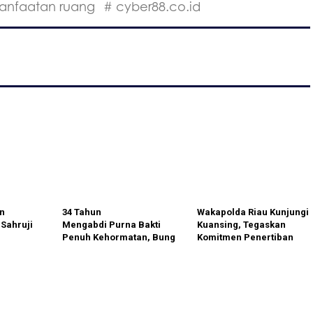
anfaatan ruang
# cyber88.co.id
on
34 Tahun
Wakapolda Riau Kunjungi
 Sahruji
Mengabdi Purna Bakti
Kuansing, Tegaskan
i
Penuh Kehormatan, Bung
Komitmen Penertiban
Yusri Tutup Pengabdian
PETI dan Jaga
Menuju
di PT Latinusa Tbk
Kamtibmas Jelang Pacu
angan
Jalur