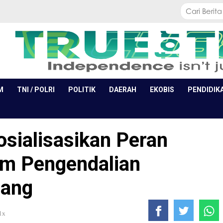
M
TNI / POLRI
POLITIK
DAERAH
EKOBIS
PENDIDIK
sialisasikan Peran
am Pengendalian
uang
1x