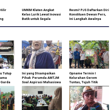
Hilir
UMKM Klaten Angkat
Resmi! PJS Daftarkan Diri
Kelas Lurik Lewat Inovasi
Konstituen Dewan Pers,
ng
Batik untuk Segala
Ini Langkah Awalnya
gan
Segmen Pasar
awasan
u Tutup
Ini yang DIsampaikan
Opname Termin I
tama
Pihak Perumda AMTJM
Kelurahan Gerem
, Garda
Soal Aspirasi Mahasiswa
Tuntas, Tujuh Titik
Tegaskan
Pembangunan
 Bukan
Dinyatakan Sesuai SOP
le