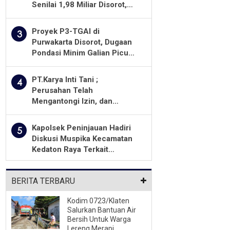
Senilai 1,98 Miliar Disorot,
Warga Minta Kualitas
Pekerjaan Diawasi Ketat
Proyek P3-TGAI di
3
Purwakarta Disorot, Dugaan
Pondasi Minim Galian Picu
Pertanyaan Besar soal
Pengawasan
PT.Karya Inti Tani ;
4
Perusahan Telah
Mengantongi Izin, dan
Berkomitmen Menjalankan
Aturan Yang Berlaku
Kapolsek Peninjauan Hadiri
5
Diskusi Muspika Kecamatan
Kedaton Raya Terkait
Sengketa Lahan Kelompok
Tani Dengan PT. GNS
BERITA TERBARU
Kodim 0723/Klaten
Salurkan Bantuan Air
Bersih Untuk Warga
Lereng Merapi