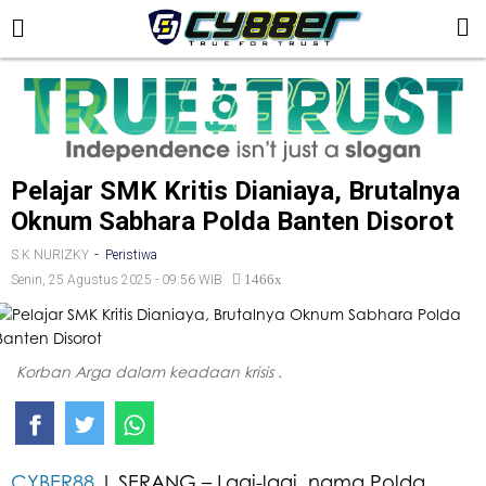
Pelajar SMK Kritis Dianiaya, Brutalnya
Oknum Sabhara Polda Banten Disorot
-
S.K NURIZKY
Peristiwa
1466x
Senin, 25 Agustus 2025 - 09:56 WIB
Korban Arga dalam keadaan krisis .
CYBER88
| SERANG – Lagi-lagi, nama Polda