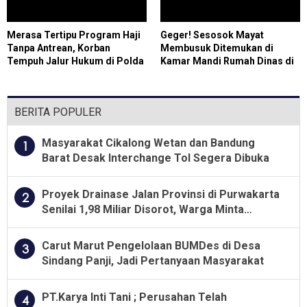
Merasa Tertipu Program Haji
Geger! Sesosok Mayat
Tanpa Antrean, Korban
Membusuk Ditemukan di
Tempuh Jalur Hukum di Polda
Kamar Mandi Rumah Dinas di
Riau
Cilegon, Polisi Selidiki
Identitas Korban
BERITA POPULER
Masyarakat Cikalong Wetan dan Bandung
1
Barat Desak Interchange Tol Segera Dibuka
Proyek Drainase Jalan Provinsi di Purwakarta
2
Senilai 1,98 Miliar Disorot, Warga Minta
Kualitas Pekerjaan Diawasi Ketat
Carut Marut Pengelolaan BUMDes di Desa
3
Sindang Panji, Jadi Pertanyaan Masyarakat
PT.Karya Inti Tani ; Perusahan Telah
4