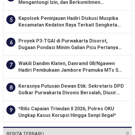
Mengantongi Izin, dan Berkomitmen
Menjalankan Aturan Yang Berlaku
Kapolsek Peninjauan Hadiri Diskusi Muspika
5
Kecamatan Kedaton Raya Terkait Sengketa
Lahan Kelompok Tani Dengan PT. GNS
Proyek P3-TGAI di Purwakarta Disorot,
6
Dugaan Pondasi Minim Galian Picu Pertanyaan
Besar soal Pengawasan
Wakili Dandim Klaten, Danramil 08/Ngawen
7
Hadiri Pembukaan Jambore Pramuka MTs Se-
Jawa Tengah 2026
Kerasnya Putusan Dewan Etik: Sekretaris DPD
8
Golkar Purwakarta Divonis Bersalah, Diusir
Dari Jabatan Selama Empat Tahun
*Rilis Capaian Triwulan II 2026, Polres OKU
9
Ungkap Kasus Korupsi Hingga Senpi Ilegal*
BERITA TERBARU