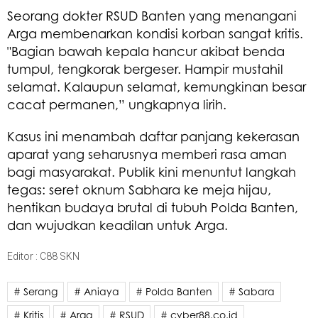
Seorang dokter RSUD Banten yang menangani
Arga membenarkan kondisi korban sangat kritis.
"Bagian bawah kepala hancur akibat benda
tumpul, tengkorak bergeser. Hampir mustahil
selamat. Kalaupun selamat, kemungkinan besar
cacat permanen,” ungkapnya lirih.
Kasus ini menambah daftar panjang kekerasan
aparat yang seharusnya memberi rasa aman
bagi masyarakat. Publik kini menuntut langkah
tegas: seret oknum Sabhara ke meja hijau,
hentikan budaya brutal di tubuh Polda Banten,
dan wujudkan keadilan untuk Arga.
Editor : C88 SKN
# Serang
# Aniaya
# Polda Banten
# Sabara
# Kritis
# Arga
# RSUD
# cyber88.co.id