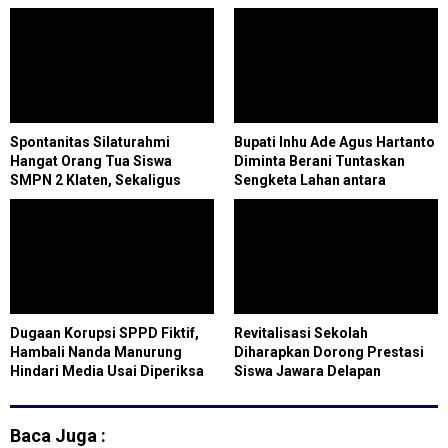
Spontanitas Silaturahmi
Bupati Inhu Ade Agus Hartanto
Hangat Orang Tua Siswa
Diminta Berani Tuntaskan
SMPN 2 Klaten, Sekaligus
Sengketa Lahan antara
Lepas Sambut Eks Kepala
Masyarakat dan PT. SBP
Sekolah
Dugaan Korupsi SPPD Fiktif,
Revitalisasi Sekolah
Hambali Nanda Manurung
Diharapkan Dorong Prestasi
Hindari Media Usai Diperiksa
Siswa Jawara Delapan
Kejari
Baca Juga :