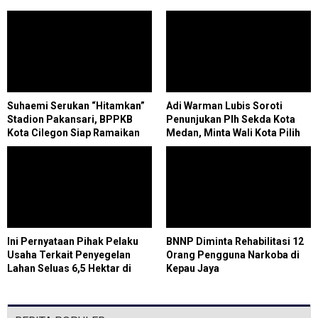
Suhaemi Serukan “Hitamkan”
Adi Warman Lubis Soroti
Stadion Pakansari, BPPKB
Penunjukan Plh Sekda Kota
Kota Cilegon Siap Ramaikan
Medan, Minta Wali Kota Pilih
Milad ke-28
Figur yang Tepat
Ini Pernyataan Pihak Pelaku
BNNP Diminta Rehabilitasi 12
Usaha Terkait Penyegelan
Orang Pengguna Narkoba di
Lahan Seluas 6,5 Hektar di
Kepau Jaya
Paluh Sibaji Pantai
LabuOleh Satpol PP Kabupaten
Deli Serdang