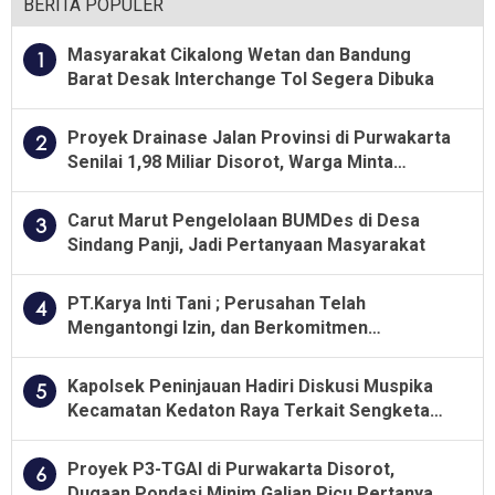
BERITA POPULER
Masyarakat Cikalong Wetan dan Bandung
1
Barat Desak Interchange Tol Segera Dibuka
Proyek Drainase Jalan Provinsi di Purwakarta
2
Senilai 1,98 Miliar Disorot, Warga Minta
Kualitas Pekerjaan Diawasi Ketat
Carut Marut Pengelolaan BUMDes di Desa
3
Sindang Panji, Jadi Pertanyaan Masyarakat
PT.Karya Inti Tani ; Perusahan Telah
4
Mengantongi Izin, dan Berkomitmen
Menjalankan Aturan Yang Berlaku
Kapolsek Peninjauan Hadiri Diskusi Muspika
5
Kecamatan Kedaton Raya Terkait Sengketa
Lahan Kelompok Tani Dengan PT. GNS
Proyek P3-TGAI di Purwakarta Disorot,
6
Dugaan Pondasi Minim Galian Picu Pertanyaan