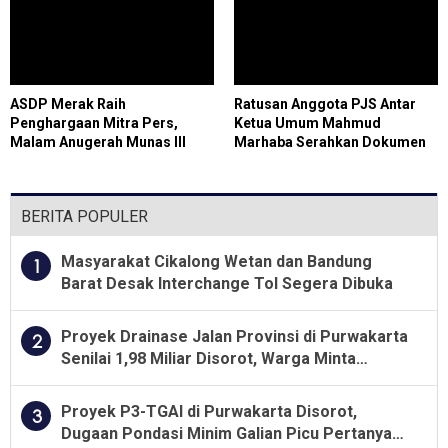
Permintaan Maaf
ASDP Merak Raih
Ratusan Anggota PJS Antar
Penghargaan Mitra Pers,
Ketua Umum Mahmud
Malam Anugerah Munas III
Marhaba Serahkan Dokumen
PJS Perkuat Sinergi dan
Konstituen ke Dewan Pers
Kukuhkan Pengurus Daerah
BERITA POPULER
Masyarakat Cikalong Wetan dan Bandung
1
Barat Desak Interchange Tol Segera Dibuka
Proyek Drainase Jalan Provinsi di Purwakarta
2
Senilai 1,98 Miliar Disorot, Warga Minta
Kualitas Pekerjaan Diawasi Ketat
Proyek P3-TGAI di Purwakarta Disorot,
3
Dugaan Pondasi Minim Galian Picu Pertanyaan