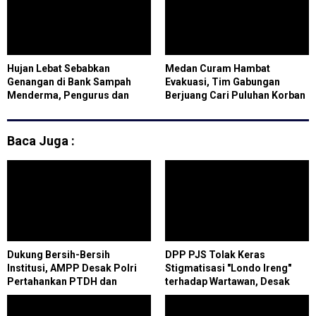
Hujan Lebat Sebabkan
Medan Curam Hambat
Genangan di Bank Sampah
Evakuasi, Tim Gabungan
Menderma, Pengurus dan
Berjuang Cari Puluhan Korban
Relawan Lakukan Gotong
Longsor Cisarua
Royong
Baca Juga :
Dukung Bersih-Bersih
DPP PJS Tolak Keras
Institusi, AMPP Desak Polri
Stigmatisasi "Londo Ireng"
Pertahankan PTDH dan
terhadap Wartawan, Desak
Pidanakan Kompol DK
Presiden Prabowo Cabut
Pernyataan dan Sampaikan