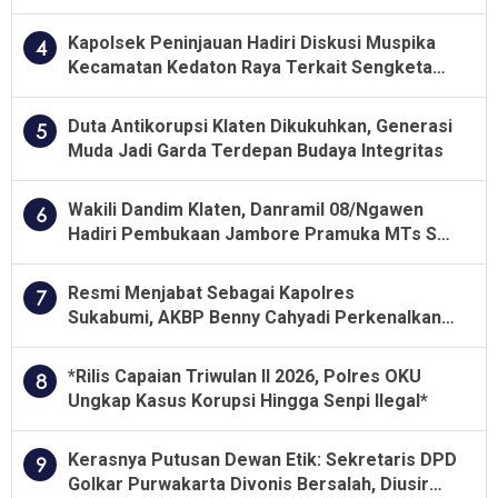
Besar soal Pengawasan
Kapolsek Peninjauan Hadiri Diskusi Muspika
4
Kecamatan Kedaton Raya Terkait Sengketa
Lahan Kelompok Tani Dengan PT. GNS
Duta Antikorupsi Klaten Dikukuhkan, Generasi
5
Muda Jadi Garda Terdepan Budaya Integritas
Wakili Dandim Klaten, Danramil 08/Ngawen
6
Hadiri Pembukaan Jambore Pramuka MTs Se-
Jawa Tengah 2026
Resmi Menjabat Sebagai Kapolres
7
Sukabumi, AKBP Benny Cahyadi Perkenalkan
Program Unggulan
*Rilis Capaian Triwulan II 2026, Polres OKU
8
Ungkap Kasus Korupsi Hingga Senpi Ilegal*
Kerasnya Putusan Dewan Etik: Sekretaris DPD
9
Golkar Purwakarta Divonis Bersalah, Diusir