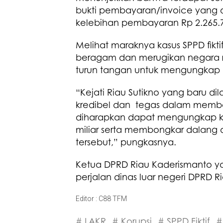
bukti pembayaran/invoice yang
kelebihan pembayaran Rp 2.265.77
Melihat maraknya kasus SPPD fik
beragam dan merugikan negara rat
turun tangan untuk mengungkap k
“Kejati Riau Sutikno yang baru d
kredibel dan tegas dalam member
diharapkan dapat mengungkap kasu
miliar serta membongkar dalang d
tersebut,” pungkasnya.
Ketua DPRD Riau Kaderismanto yang
perjalan dinas luar negeri DPRD 
Editor : C88 TFM
# LAKR
# Korupsi
# SPPD Fiktif
#