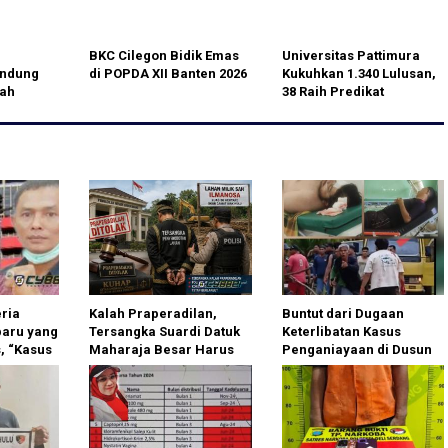
BKC Cilegon Bidik Emas
Universitas Pattimura
endung
di POPDA XII Banten 2026
Kukuhkan 1.340 Lulusan,
lah
38 Raih Predikat
Cumlaude
eria
Kalah Praperadilan,
Buntut dari Dugaan
aru yang
Tersangka Suardi Datuk
Keterlibatan Kasus
, “Kasus
Maharaja Besar Harus
Penganiayaan di Dusun
 Banyak
Ditahan
Balaka, Palas Didesak
HPH”
Copot Kades Gunung
Malintang