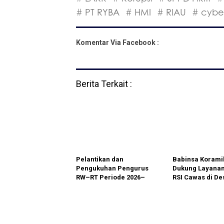
# PT RYBA
# HMI
# RIAU
# cybe
Komentar Via Facebook :
Berita Terkait :
Pelantikan dan
Babinsa Koramil
Pengukuhan Pengurus
Dukung Layanan
RW–RT Periode 2026–
RSI Cawas di De
2031 Kelurahan
Nengahan
Tamansari Berlangsung
Kondusif