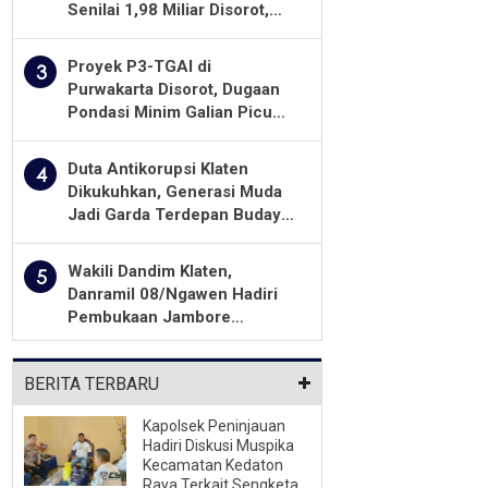
Senilai 1,98 Miliar Disorot,
Warga Minta Kualitas
Pekerjaan Diawasi Ketat
Proyek P3-TGAI di
3
Purwakarta Disorot, Dugaan
Pondasi Minim Galian Picu
Pertanyaan Besar soal
Pengawasan
Duta Antikorupsi Klaten
4
Dikukuhkan, Generasi Muda
Jadi Garda Terdepan Budaya
Integritas
Wakili Dandim Klaten,
5
Danramil 08/Ngawen Hadiri
Pembukaan Jambore
Pramuka MTs Se-Jawa
Tengah 2026
BERITA TERBARU
Kapolsek Peninjauan
Hadiri Diskusi Muspika
Kecamatan Kedaton
Raya Terkait Sengketa