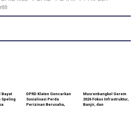
r88
 Bayat
DPRD Klaten Gencarkan
Musrenbangkel Gerem
 Speling
Sosialisasi Perda
2026 Fokus Infrastruktur,
sa
Perizinan Berusaha,
Banjir, dan
UMKM Delanggu
Pemberdayaan Ekonomi
Didorong Naik Kelas