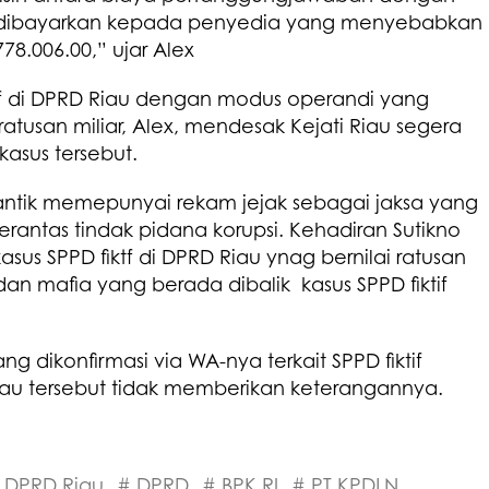
 dibayarkan kepada penyedia yang menyebabkan
8.006.00,” ujar Alex
tif di DPRD Riau dengan modus operandi yang
usan miliar, Alex, mendesak Kejati Riau segera
asus tersebut.
ilantik memepunyai rekam jejak sebagai jaksa yang
antas tindak pidana korupsi. Kehadiran Sutikno
s SPPD fiktf di DPRD Riau ynag bernilai ratusan
an mafia yang berada dibalik kasus SPPD fiktif
 dikonfirmasi via WA-nya terkait SPPD fiktif
Riau tersebut tidak memberikan keterangannya.
 DPRD Riau
# DPRD
# BPK RI
# PT KPDLN