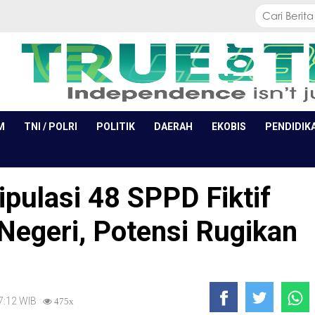
M
TNI / POLRI
POLITIK
DAERAH
EKOBIS
PENDIDIK
ulasi 48 SPPD Fiktif
Negeri, Potensi Rugikan
17:12 WIB
475x