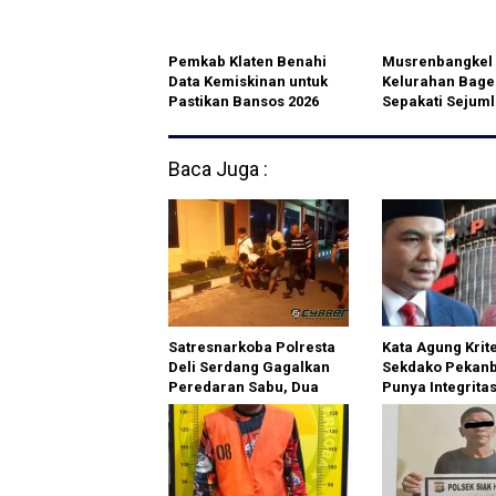
Pemkab Klaten Benahi
Musrenbangkel
Data Kemiskinan untuk
Kelurahan Bag
Pastikan Bansos 2026
Sepakati Sejum
Tepat Sasaran
Usulan Prioritas
Pembangunan
Baca Juga :
Satresnarkoba Polresta
Kata Agung Krit
Deli Serdang Gagalkan
Sekdako Pekanb
Peredaran Sabu, Dua
Punya Integritas
Pelaku Diamankan
Zulhelmi Arifin
Dilaporkan ke 