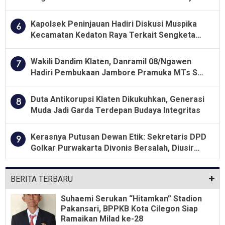
Besar soal Pengawasan
Kapolsek Peninjauan Hadiri Diskusi Muspika
6
Kecamatan Kedaton Raya Terkait Sengketa
Lahan Kelompok Tani Dengan PT. GNS
Wakili Dandim Klaten, Danramil 08/Ngawen
7
Hadiri Pembukaan Jambore Pramuka MTs Se-
Jawa Tengah 2026
Duta Antikorupsi Klaten Dikukuhkan, Generasi
8
Muda Jadi Garda Terdepan Budaya Integritas
Kerasnya Putusan Dewan Etik: Sekretaris DPD
9
Golkar Purwakarta Divonis Bersalah, Diusir
Dari Jabatan Selama Empat Tahun
BERITA TERBARU
Suhaemi Serukan “Hitamkan” Stadion
Pakansari, BPPKB Kota Cilegon Siap
Ramaikan Milad ke-28