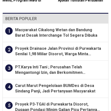
Menu, Program MBG di
Ajukan Tuntutan Perubahan
Teluknaga Dievaluasi
Skema Bonus dari Star Energy
Geothermal Salak
BERITA POPULER
Masyarakat Cikalong Wetan dan Bandung
1
Barat Desak Interchange Tol Segera Dibuka
Proyek Drainase Jalan Provinsi di Purwakarta
2
Senilai 1,98 Miliar Disorot, Warga Minta
Kualitas Pekerjaan Diawasi Ketat
PT.Karya Inti Tani ; Perusahan Telah
3
Mengantongi Izin, dan Berkomitmen
Menjalankan Aturan Yang Berlaku
Carut Marut Pengelolaan BUMDes di Desa
4
Sindang Panji, Jadi Pertanyaan Masyarakat
Proyek P3-TGAI di Purwakarta Disorot,
5
Dugaan Pondasi Minim Galian Picu Pertanyaan