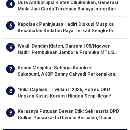
Duta Antikorupsi Klaten Dikukuhkan, Generasi
4
Muda Jadi Garda Terdepan Budaya Integritas
Kapolsek Peninjauan Hadiri Diskusi Muspika
5
Kecamatan Kedaton Raya Terkait Sengketa
Lahan Kelompok Tani Dengan PT. GNS
Wakili Dandim Klaten, Danramil 08/Ngawen
6
Hadiri Pembukaan Jambore Pramuka MTs Se-
Jawa Tengah 2026
Resmi Menjabat Sebagai Kapolres
7
Sukabumi, AKBP Benny Cahyadi Perkenalkan
Program Unggulan
*Rilis Capaian Triwulan II 2026, Polres OKU
8
Ungkap Kasus Korupsi Hingga Senpi Ilegal*
Kerasnya Putusan Dewan Etik: Sekretaris DPD
9
Golkar Purwakarta Divonis Bersalah, Diusir
Dari Jabatan Selama Empat Tahun