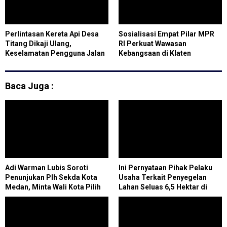
Perlintasan Kereta Api Desa
Sosialisasi Empat Pilar MPR
Titang Dikaji Ulang,
RI Perkuat Wawasan
Keselamatan Pengguna Jalan
Kebangsaan di Klaten
Jadi Prioritas
Baca Juga :
Adi Warman Lubis Soroti
Ini Pernyataan Pihak Pelaku
Penunjukan Plh Sekda Kota
Usaha Terkait Penyegelan
Medan, Minta Wali Kota Pilih
Lahan Seluas 6,5 Hektar di
Figur yang Tepat
Paluh Sibaji Pantai
LabuOleh Satpol PP Kabupaten
Deli Serdang