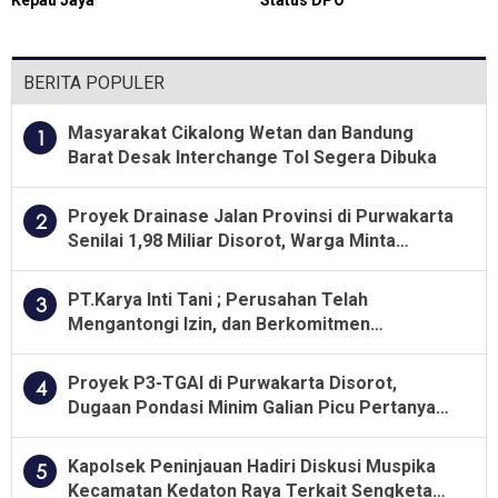
Kepau Jaya
Status DPO
BERITA POPULER
Masyarakat Cikalong Wetan dan Bandung
1
Barat Desak Interchange Tol Segera Dibuka
Proyek Drainase Jalan Provinsi di Purwakarta
2
Senilai 1,98 Miliar Disorot, Warga Minta
Kualitas Pekerjaan Diawasi Ketat
PT.Karya Inti Tani ; Perusahan Telah
3
Mengantongi Izin, dan Berkomitmen
Menjalankan Aturan Yang Berlaku
Proyek P3-TGAI di Purwakarta Disorot,
4
Dugaan Pondasi Minim Galian Picu Pertanyaan
Besar soal Pengawasan
Kapolsek Peninjauan Hadiri Diskusi Muspika
5
Kecamatan Kedaton Raya Terkait Sengketa