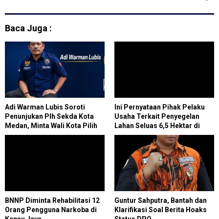
Kesejahteraan
Penertiban Rumah Dinas
Pemprov Riau
Baca Juga :
Adi Warman Lubis Soroti
Ini Pernyataan Pihak Pelaku
Penunjukan Plh Sekda Kota
Usaha Terkait Penyegelan
Medan, Minta Wali Kota Pilih
Lahan Seluas 6,5 Hektar di
Figur yang Tepat
Paluh Sibaji Pantai
LabuOleh Satpol PP Kabupaten
Deli Serdang
BNNP Diminta Rehabilitasi 12
Guntur Sahputra, Bantah dan
Orang Pengguna Narkoba di
Klarifikasi Soal Berita Hoaks