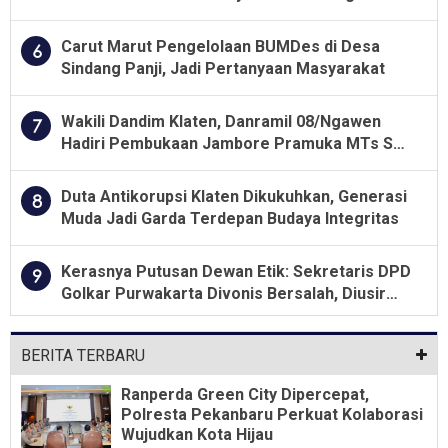
Lahan Kelompok Tani Dengan PT. GNS
Carut Marut Pengelolaan BUMDes di Desa
6
Sindang Panji, Jadi Pertanyaan Masyarakat
Wakili Dandim Klaten, Danramil 08/Ngawen
7
Hadiri Pembukaan Jambore Pramuka MTs Se-
Jawa Tengah 2026
Duta Antikorupsi Klaten Dikukuhkan, Generasi
8
Muda Jadi Garda Terdepan Budaya Integritas
Kerasnya Putusan Dewan Etik: Sekretaris DPD
9
Golkar Purwakarta Divonis Bersalah, Diusir
Dari Jabatan Selama Empat Tahun
BERITA TERBARU
Ranperda Green City Dipercepat,
Polresta Pekanbaru Perkuat Kolaborasi
Wujudkan Kota Hijau