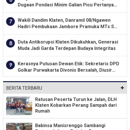
Dugaan Pondasi Minim Galian Picu Pertanyaan
Besar soal Pengawasan
Wakili Dandim Klaten, Danramil 08/Ngawen
7
Hadiri Pembukaan Jambore Pramuka MTs Se-
Jawa Tengah 2026
Duta Antikorupsi Klaten Dikukuhkan, Generasi
8
Muda Jadi Garda Terdepan Budaya Integritas
Kerasnya Putusan Dewan Etik: Sekretaris DPD
9
Golkar Purwakarta Divonis Bersalah, Diusir
Dari Jabatan Selama Empat Tahun
BERITA TERBARU
Ratusan Peserta Turun ke Jalan, DLH
Klaten Kobarkan Perang Sampah dari
Rumah
Babinsa Manisrenggo Sambangi