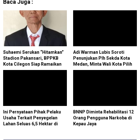
Baca Juga :
Suhaemi Serukan “Hitamkan”
Adi Warman Lubis Soroti
Stadion Pakansari, BPPKB
Penunjukan Plh Sekda Kota
Kota Cilegon Siap Ramaikan
Medan, Minta Wali Kota Pilih
Milad ke-28
Figur yang Tepat
Ini Pernyataan Pihak Pelaku
BNNP Diminta Rehabilitasi 12
Usaha Terkait Penyegelan
Orang Pengguna Narkoba di
Lahan Seluas 6,5 Hektar di
Kepau Jaya
Paluh Sibaji Pantai
LabuOleh Satpol PP Kabupaten