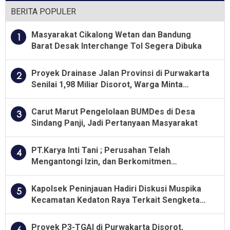
Deli Serdang
BERITA POPULER
Masyarakat Cikalong Wetan dan Bandung
1
Barat Desak Interchange Tol Segera Dibuka
Proyek Drainase Jalan Provinsi di Purwakarta
2
Senilai 1,98 Miliar Disorot, Warga Minta
Kualitas Pekerjaan Diawasi Ketat
Carut Marut Pengelolaan BUMDes di Desa
3
Sindang Panji, Jadi Pertanyaan Masyarakat
PT.Karya Inti Tani ; Perusahan Telah
4
Mengantongi Izin, dan Berkomitmen
Menjalankan Aturan Yang Berlaku
Kapolsek Peninjauan Hadiri Diskusi Muspika
5
Kecamatan Kedaton Raya Terkait Sengketa
Lahan Kelompok Tani Dengan PT. GNS
Proyek P3-TGAI di Purwakarta Disorot,
6