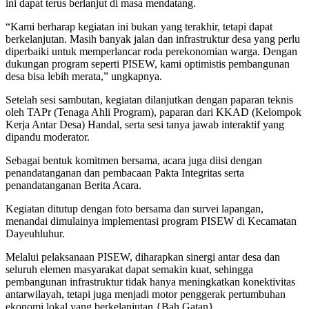
ini dapat terus berlanjut di masa mendatang.
“Kami berharap kegiatan ini bukan yang terakhir, tetapi dapat
berkelanjutan. Masih banyak jalan dan infrastruktur desa yang perlu
diperbaiki untuk memperlancar roda perekonomian warga. Dengan
dukungan program seperti PISEW, kami optimistis pembangunan
desa bisa lebih merata,” ungkapnya.
Setelah sesi sambutan, kegiatan dilanjutkan dengan paparan teknis
oleh TAPr (Tenaga Ahli Program), paparan dari KKAD (Kelompok
Kerja Antar Desa) Handal, serta sesi tanya jawab interaktif yang
dipandu moderator.
Sebagai bentuk komitmen bersama, acara juga diisi dengan
penandatanganan dan pembacaan Pakta Integritas serta
penandatanganan Berita Acara.
Kegiatan ditutup dengan foto bersama dan survei lapangan,
menandai dimulainya implementasi program PISEW di Kecamatan
Dayeuhluhur.
Melalui pelaksanaan PISEW, diharapkan sinergi antar desa dan
seluruh elemen masyarakat dapat semakin kuat, sehingga
pembangunan infrastruktur tidak hanya meningkatkan konektivitas
antarwilayah, tetapi juga menjadi motor penggerak pertumbuhan
ekonomi lokal yang berkelanjutan.{Bah Gatan}