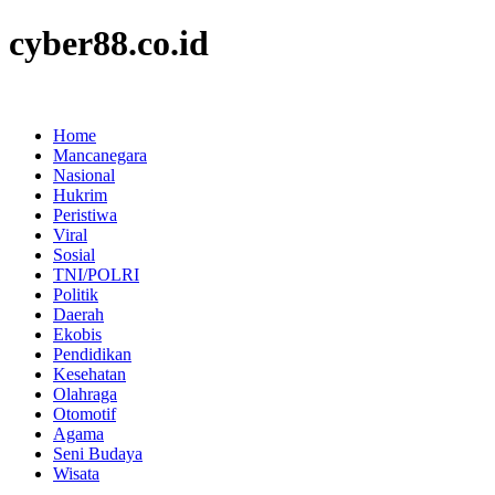
cyber88.co.id
Home
Mancanegara
Nasional
Hukrim
Peristiwa
Viral
Sosial
TNI/POLRI
Politik
Daerah
Ekobis
Pendidikan
Kesehatan
Olahraga
Otomotif
Agama
Seni Budaya
Wisata