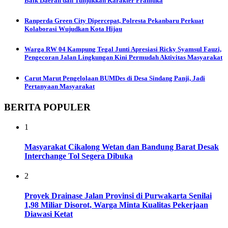
Baik Daerah dan Tunjukkan Karakter Pramuka
Ranperda Green City Dipercepat, Polresta Pekanbaru Perkuat
Kolaborasi Wujudkan Kota Hijau
Warga RW 04 Kampung Tegal Junti Apresiasi Ricky Syamsul Fauzi,
Pengecoran Jalan Lingkungan Kini Permudah Aktivitas Masyarakat
Carut Marut Pengelolaan BUMDes di Desa Sindang Panji, Jadi
Pertanyaan Masyarakat
BERITA POPULER
1
Masyarakat Cikalong Wetan dan Bandung Barat Desak
Interchange Tol Segera Dibuka
2
Proyek Drainase Jalan Provinsi di Purwakarta Senilai
1,98 Miliar Disorot, Warga Minta Kualitas Pekerjaan
Diawasi Ketat