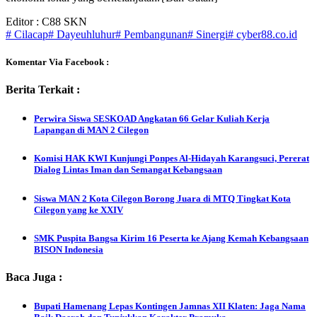
Editor : C88 SKN
# Cilacap
# Dayeuhluhur
# Pembangunan
# Sinergi
# cyber88.co.id
Komentar Via Facebook :
Berita Terkait :
Perwira Siswa SESKOAD Angkatan 66 Gelar Kuliah Kerja
Lapangan di MAN 2 Cilegon
Komisi HAK KWI Kunjungi Ponpes Al-Hidayah Karangsuci, Pererat
Dialog Lintas Iman dan Semangat Kebangsaan
Siswa MAN 2 Kota Cilegon Borong Juara di MTQ Tingkat Kota
Cilegon yang ke XXIV
SMK Puspita Bangsa Kirim 16 Peserta ke Ajang Kemah Kebangsaan
BISON Indonesia
Baca Juga :
Bupati Hamenang Lepas Kontingen Jamnas XII Klaten: Jaga Nama