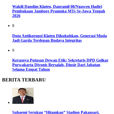
Wakili Dandim Klaten, Danramil 08/Ngawen Hadiri
Pembukaan Jambore Pramuka MTs Se-Jawa Tengah
2026
8
Duta Antikorupsi Klaten Dikukuhkan, Generasi Muda
Jadi Garda Terdepan Budaya Integritas
9
Kerasnya Putusan Dewan Etik: Sekretaris DPD Golkar
Purwakarta Divonis Bersalah, Diusir Dari Jabatan
Selama Empat Tahun
BERITA TERBARU
Suhaemi Serukan “Hitamkan” Stadion Pakansari,