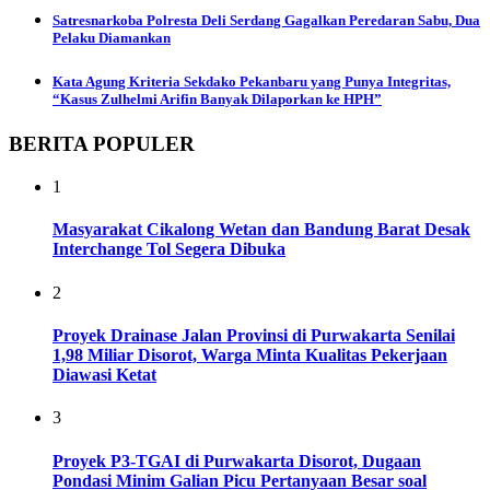
Satresnarkoba Polresta Deli Serdang Gagalkan Peredaran Sabu, Dua
Pelaku Diamankan
Kata Agung Kriteria Sekdako Pekanbaru yang Punya Integritas,
“Kasus Zulhelmi Arifin Banyak Dilaporkan ke HPH”
BERITA POPULER
1
Masyarakat Cikalong Wetan dan Bandung Barat Desak
Interchange Tol Segera Dibuka
2
Proyek Drainase Jalan Provinsi di Purwakarta Senilai
1,98 Miliar Disorot, Warga Minta Kualitas Pekerjaan
Diawasi Ketat
3
Proyek P3-TGAI di Purwakarta Disorot, Dugaan
Pondasi Minim Galian Picu Pertanyaan Besar soal