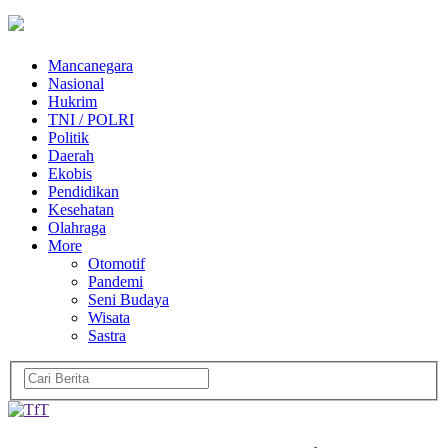
Mancanegara
Nasional
Hukrim
TNI / POLRI
Politik
Daerah
Ekobis
Pendidikan
Kesehatan
Olahraga
More
Otomotif
Pandemi
Seni Budaya
Wisata
Sastra