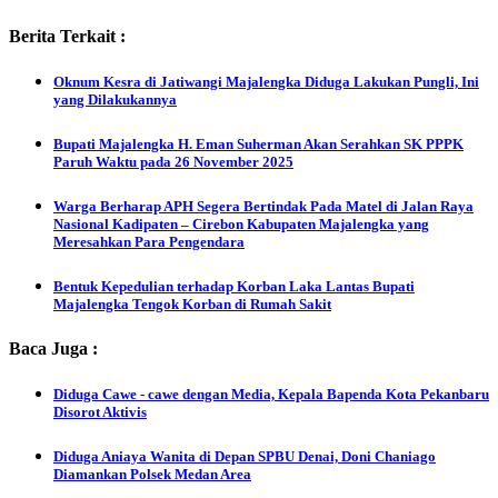
Berita Terkait :
Oknum Kesra di Jatiwangi Majalengka Diduga Lakukan Pungli, Ini
yang Dilakukannya
Bupati Majalengka H. Eman Suherman Akan Serahkan SK PPPK
Paruh Waktu pada 26 November 2025
Warga Berharap APH Segera Bertindak Pada Matel di Jalan Raya
Nasional Kadipaten – Cirebon Kabupaten Majalengka yang
Meresahkan Para Pengendara
Bentuk Kepedulian terhadap Korban Laka Lantas Bupati
Majalengka Tengok Korban di Rumah Sakit
Baca Juga :
Diduga Cawe - cawe dengan Media, Kepala Bapenda Kota Pekanbaru
Disorot Aktivis
Diduga Aniaya Wanita di Depan SPBU Denai, Doni Chaniago
Diamankan Polsek Medan Area