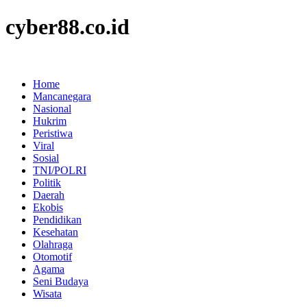
cyber88.co.id
Home
Mancanegara
Nasional
Hukrim
Peristiwa
Viral
Sosial
TNI/POLRI
Politik
Daerah
Ekobis
Pendidikan
Kesehatan
Olahraga
Otomotif
Agama
Seni Budaya
Wisata