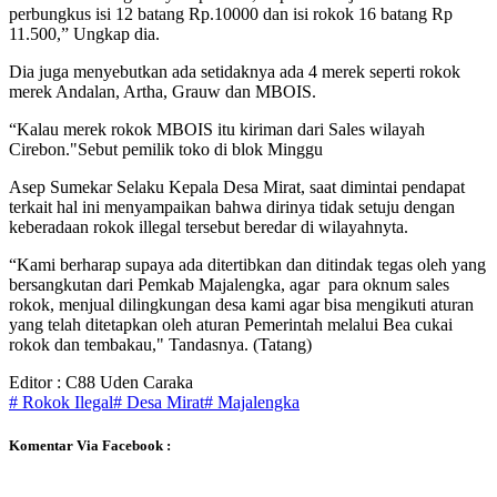
perbungkus isi 12 batang Rp.10000 dan isi rokok 16 batang Rp
11.500,” Ungkap dia.
Dia juga menyebutkan ada setidaknya ada 4 merek seperti rokok
merek Andalan, Artha, Grauw dan MBOIS.
“Kalau merek rokok MBOIS itu kiriman dari Sales wilayah
Cirebon."Sebut pemilik toko di blok Minggu
Asep Sumekar Selaku Kepala Desa Mirat, saat dimintai pendapat
terkait hal ini menyampaikan bahwa dirinya tidak setuju dengan
keberadaan rokok illegal tersebut beredar di wilayahnyta.
“Kami berharap supaya ada ditertibkan dan ditindak tegas oleh yang
bersangkutan dari Pemkab Majalengka, agar para oknum sales
rokok, menjual dilingkungan desa kami agar bisa mengikuti aturan
yang telah ditetapkan oleh aturan Pemerintah melalui Bea cukai
rokok dan tembakau," Tandasnya. (Tatang)
Editor : C88 Uden Caraka
# Rokok Ilegal
# Desa Mirat
# Majalengka
Komentar Via Facebook :