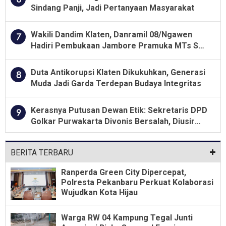
Sindang Panji, Jadi Pertanyaan Masyarakat
Wakili Dandim Klaten, Danramil 08/Ngawen
7
Hadiri Pembukaan Jambore Pramuka MTs Se-
Jawa Tengah 2026
Duta Antikorupsi Klaten Dikukuhkan, Generasi
8
Muda Jadi Garda Terdepan Budaya Integritas
Kerasnya Putusan Dewan Etik: Sekretaris DPD
9
Golkar Purwakarta Divonis Bersalah, Diusir
Dari Jabatan Selama Empat Tahun
BERITA TERBARU
Ranperda Green City Dipercepat,
Polresta Pekanbaru Perkuat Kolaborasi
Wujudkan Kota Hijau
Warga RW 04 Kampung Tegal Junti