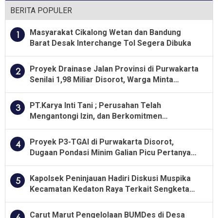
BERITA POPULER
Masyarakat Cikalong Wetan dan Bandung
1
Barat Desak Interchange Tol Segera Dibuka
Proyek Drainase Jalan Provinsi di Purwakarta
2
Senilai 1,98 Miliar Disorot, Warga Minta
Kualitas Pekerjaan Diawasi Ketat
PT.Karya Inti Tani ; Perusahan Telah
3
Mengantongi Izin, dan Berkomitmen
Menjalankan Aturan Yang Berlaku
Proyek P3-TGAI di Purwakarta Disorot,
4
Dugaan Pondasi Minim Galian Picu Pertanyaan
Besar soal Pengawasan
Kapolsek Peninjauan Hadiri Diskusi Muspika
5
Kecamatan Kedaton Raya Terkait Sengketa
Lahan Kelompok Tani Dengan PT. GNS
Carut Marut Pengelolaan BUMDes di Desa
6