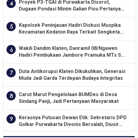
Proyek P3-TGAI di Purwakarta Disorot,
4
Dugaan Pondasi Minim Galian Picu Pertanyaan
Besar soal Pengawasan
Kapolsek Peninjauan Hadiri Diskusi Muspika
5
Kecamatan Kedaton Raya Terkait Sengketa
Lahan Kelompok Tani Dengan PT. GNS
Wakili Dandim Klaten, Danramil 08/Ngawen
6
Hadiri Pembukaan Jambore Pramuka MTs Se-
Jawa Tengah 2026
Duta Antikorupsi Klaten Dikukuhkan, Generasi
7
Muda Jadi Garda Terdepan Budaya Integritas
Carut Marut Pengelolaan BUMDes di Desa
8
Sindang Panji, Jadi Pertanyaan Masyarakat
Kerasnya Putusan Dewan Etik: Sekretaris DPD
9
Golkar Purwakarta Divonis Bersalah, Diusir
Dari Jabatan Selama Empat Tahun