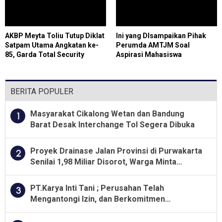
AKBP Meyta Toliu Tutup Diklat
Ini yang DIsampaikan Pihak
Satpam Utama Angkatan ke-
Perumda AMTJM Soal
85, Garda Total Security
Aspirasi Mahasiswa
Tegaskan Profesi Satpam
Bukan Pekerjaan Sepele
BERITA POPULER
Masyarakat Cikalong Wetan dan Bandung
1
Barat Desak Interchange Tol Segera Dibuka
Proyek Drainase Jalan Provinsi di Purwakarta
2
Senilai 1,98 Miliar Disorot, Warga Minta
Kualitas Pekerjaan Diawasi Ketat
PT.Karya Inti Tani ; Perusahan Telah
3
Mengantongi Izin, dan Berkomitmen
Menjalankan Aturan Yang Berlaku