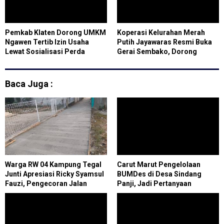
Pemkab Klaten Dorong UMKM
Koperasi Kelurahan Merah
Ngawen Tertib Izin Usaha
Putih Jayawaras Resmi Buka
Lewat Sosialisasi Perda
Gerai Sembako, Dorong
Perizinan Berusaha
Ekonomi Warga
Baca Juga :
Warga RW 04 Kampung Tegal
Carut Marut Pengelolaan
Junti Apresiasi Ricky Syamsul
BUMDes di Desa Sindang
Fauzi, Pengecoran Jalan
Panji, Jadi Pertanyaan
Lingkungan Kini Permudah
Masyarakat
Aktivitas Masyarakat