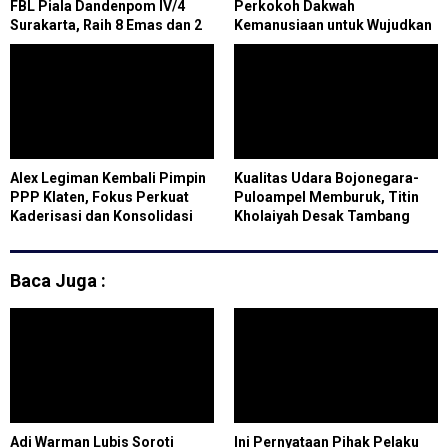
FBL Piala Dandenpom IV/4
Perkokoh Dakwah
Surakarta, Raih 8 Emas dan 2
Kemanusiaan untuk Wujudkan
Perak
Perdamaian
Alex Legiman Kembali Pimpin
Kualitas Udara Bojonegara-
PPP Klaten, Fokus Perkuat
Puloampel Memburuk, Titin
Kaderisasi dan Konsolidasi
Kholaiyah Desak Tambang
Partai
Gunakan Jumbo Bag dan
Terpal Standar
Baca Juga :
Adi Warman Lubis Soroti
Ini Pernyataan Pihak Pelaku