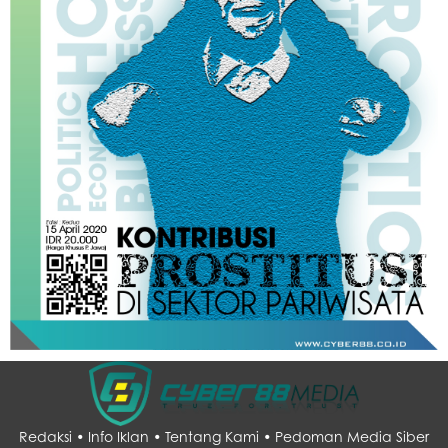
Redaksi •
Info Iklan •
Tentang Kami •
Pedoman Media Siber