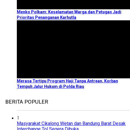
Menko Polkam: Keselamatan Warga dan Petugas Jadi
Prioritas Penanganan Karhutla
Merasa Tertipu Program Haji Tanpa Antrean, Korban
Tempuh Jalur Hukum di Polda Riau
BERITA POPULER
1
Masyarakat Cikalong Wetan dan Bandung Barat Desak
Interchange Tol Segera Dibuka