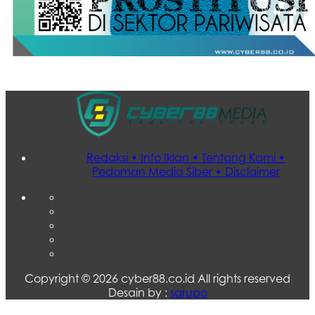
Redaksi •
Info Iklan •
Tentang Kami •
Pedoman Media Siber •
Disclaimer
Copyright ©
2026 cyber88.co.id All rights reserved
Desain by :
sarupo