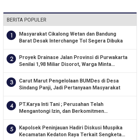
Pangan
BERITA POPULER
Masyarakat Cikalong Wetan dan Bandung
1
Barat Desak Interchange Tol Segera Dibuka
Proyek Drainase Jalan Provinsi di Purwakarta
2
Senilai 1,98 Miliar Disorot, Warga Minta
Kualitas Pekerjaan Diawasi Ketat
Carut Marut Pengelolaan BUMDes di Desa
3
Sindang Panji, Jadi Pertanyaan Masyarakat
PT.Karya Inti Tani ; Perusahan Telah
4
Mengantongi Izin, dan Berkomitmen
Menjalankan Aturan Yang Berlaku
Kapolsek Peninjauan Hadiri Diskusi Muspika
5
Kecamatan Kedaton Raya Terkait Sengketa