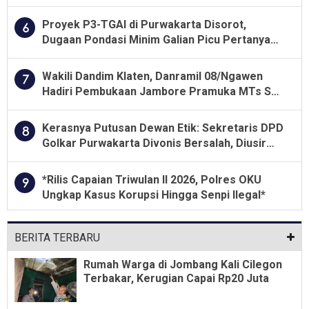
Lahan Kelompok Tani Dengan PT. GNS
Proyek P3-TGAI di Purwakarta Disorot,
6
Dugaan Pondasi Minim Galian Picu Pertanyaan
Besar soal Pengawasan
Wakili Dandim Klaten, Danramil 08/Ngawen
7
Hadiri Pembukaan Jambore Pramuka MTs Se-
Jawa Tengah 2026
Kerasnya Putusan Dewan Etik: Sekretaris DPD
8
Golkar Purwakarta Divonis Bersalah, Diusir
Dari Jabatan Selama Empat Tahun
*Rilis Capaian Triwulan II 2026, Polres OKU
9
Ungkap Kasus Korupsi Hingga Senpi Ilegal*
BERITA TERBARU
Rumah Warga di Jombang Kali Cilegon
Terbakar, Kerugian Capai Rp20 Juta