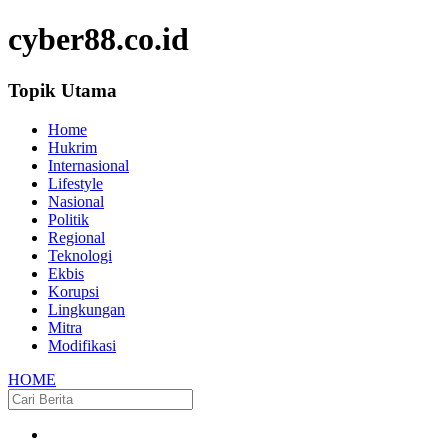
cyber88.co.id
Topik Utama
Home
Hukrim
Internasional
Lifestyle
Nasional
Politik
Regional
Teknologi
Ekbis
Korupsi
Lingkungan
Mitra
Modifikasi
HOME