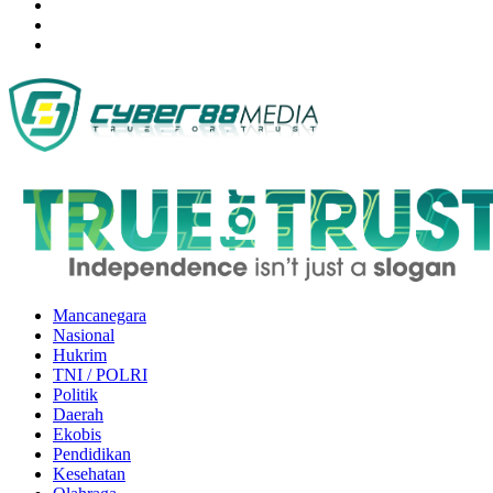
Mancanegara
Nasional
Hukrim
TNI / POLRI
Politik
Daerah
Ekobis
Pendidikan
Kesehatan