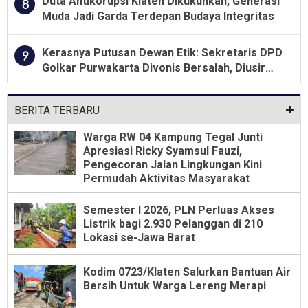
Duta Antikorupsi Klaten Dikukuhkan, Generasi
8
Muda Jadi Garda Terdepan Budaya Integritas
Kerasnya Putusan Dewan Etik: Sekretaris DPD
9
Golkar Purwakarta Divonis Bersalah, Diusir
Dari Jabatan Selama Empat Tahun
BERITA TERBARU
Warga RW 04 Kampung Tegal Junti
Apresiasi Ricky Syamsul Fauzi,
Pengecoran Jalan Lingkungan Kini
Permudah Aktivitas Masyarakat
Semester I 2026, PLN Perluas Akses
Listrik bagi 2.930 Pelanggan di 210
Lokasi se-Jawa Barat
Kodim 0723/Klaten Salurkan Bantuan Air
Bersih Untuk Warga Lereng Merapi