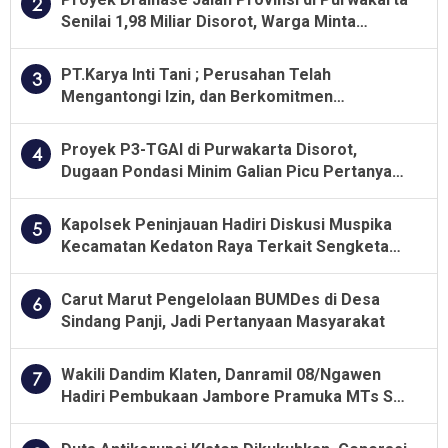
2
Senilai 1,98 Miliar Disorot, Warga Minta
Kualitas Pekerjaan Diawasi Ketat
PT.Karya Inti Tani ; Perusahan Telah
3
Mengantongi Izin, dan Berkomitmen
Menjalankan Aturan Yang Berlaku
Proyek P3-TGAI di Purwakarta Disorot,
4
Dugaan Pondasi Minim Galian Picu Pertanyaan
Besar soal Pengawasan
Kapolsek Peninjauan Hadiri Diskusi Muspika
5
Kecamatan Kedaton Raya Terkait Sengketa
Lahan Kelompok Tani Dengan PT. GNS
Carut Marut Pengelolaan BUMDes di Desa
6
Sindang Panji, Jadi Pertanyaan Masyarakat
Wakili Dandim Klaten, Danramil 08/Ngawen
7
Hadiri Pembukaan Jambore Pramuka MTs Se-
Jawa Tengah 2026