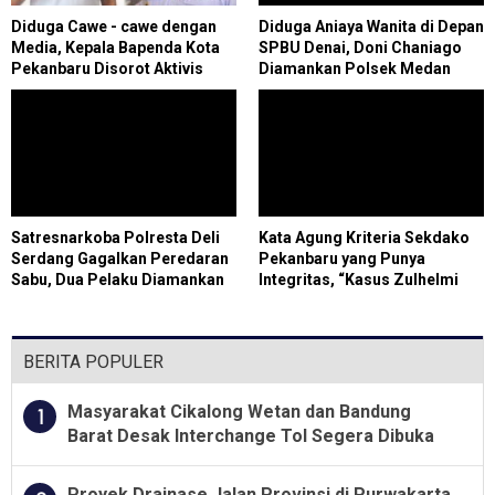
Diduga Cawe - cawe dengan
Diduga Aniaya Wanita di Depan
Media, Kepala Bapenda Kota
SPBU Denai, Doni Chaniago
Pekanbaru Disorot Aktivis
Diamankan Polsek Medan
Area
Satresnarkoba Polresta Deli
Kata Agung Kriteria Sekdako
Serdang Gagalkan Peredaran
Pekanbaru yang Punya
Sabu, Dua Pelaku Diamankan
Integritas, “Kasus Zulhelmi
Arifin Banyak Dilaporkan ke
HPH”
BERITA POPULER
Masyarakat Cikalong Wetan dan Bandung
1
Barat Desak Interchange Tol Segera Dibuka
Proyek Drainase Jalan Provinsi di Purwakarta